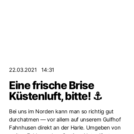
22.03.2021
14:31
Eine frische Brise
Küstenluft, bitte! ⚓️
Bei uns im Nor­den kann man so rich­tig gut
durch­at­men — vor allem auf unse­rem Gulfhof
Fahn­husen direkt an der Harle. Umge­ben von