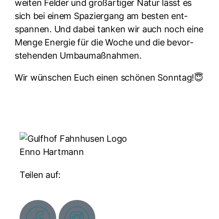
wei­ten Fel­der und groß­ar­ti­ger Natur lässt es
sich bei einem Spa­zier­gang am bes­ten ent­
span­nen. Und dabei tan­ken wir auch noch eine
Menge Ener­gie für die Woche und die bevor­
ste­hen­den Umbau­maß­nah­men.
Wir wün­schen Euch einen schö­nen Sonn­tag!😇
Enno Hartmann
Teilen auf: