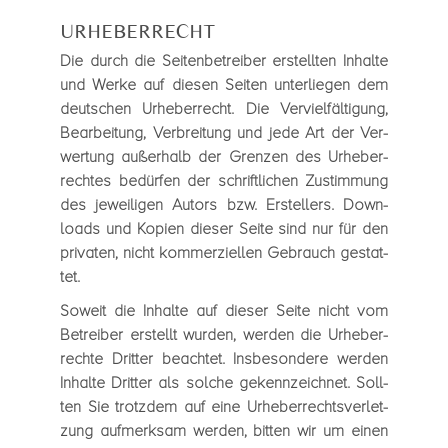
URHEBERRECHT
Die durch die Sei­ten­be­trei­ber erstell­ten Inhalte
und Werke auf die­sen Sei­ten unter­lie­gen dem
deut­schen Urhe­ber­recht. Die Ver­viel­fäl­ti­gung,
Bear­bei­tung, Ver­brei­tung und jede Art der Ver­
wer­tung außer­halb der Gren­zen des Urhe­ber­
rech­tes bedür­fen der schrift­li­chen Zustim­mung
des jewei­li­gen Autors bzw. Erstel­lers. Down­
loads und Kopien die­ser Seite sind nur für den
pri­va­ten, nicht kom­mer­zi­el­len Gebrauch gestat­
tet.
Soweit die Inhalte auf die­ser Seite nicht vom
Betrei­ber erstellt wur­den, wer­den die Urhe­ber­
rechte Drit­ter beach­tet. Ins­be­son­dere wer­den
Inhalte Drit­ter als sol­che gekenn­zeich­net. Soll­
ten Sie trotz­dem auf eine Urhe­ber­rechts­ver­let­
zung auf­merk­sam wer­den, bit­ten wir um einen