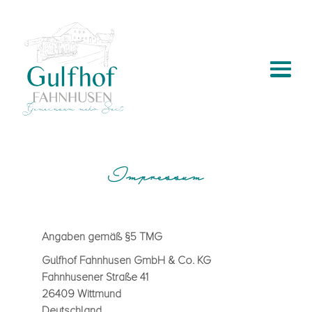
Impressum
Anga­ben gemäß §5 TMG
Gulfhof Fahn­husen GmbH & Co. KG
Fahn­huse­ner Straße 41
26409 Witt­mund
Deutsch­land