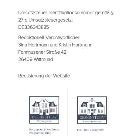
Umsatz­steuer-Iden­ti­fi­ka­ti­ons­num­mer gemäß §
27 a Umsatz­steu­er­ge­setz:
DE336343885
Redak­tio­nell Ver­ant­wort­li­cher:
Sina Hart­mann und Kris­tin Hart­mann
Fahn­huse­ner Straße 42
26409 Witt­mund
Rea­li­sie­rung der Web­site