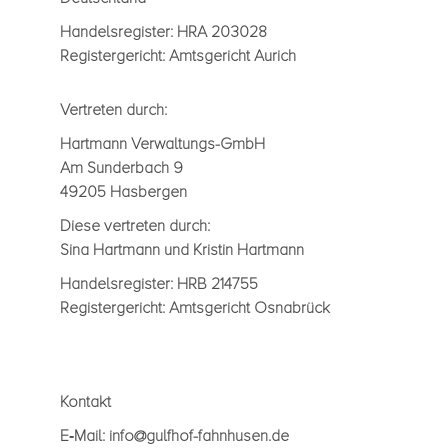
Han­dels­re­gis­ter: HRA 203028
Regis­ter­ge­richt: Amts­ge­richt Aurich
Ver­tre­ten durch
:
Hart­mann Ver­wal­tungs-GmbH
Am Sun­der­bach 9
49205 Has­ber­gen
Diese ver­tre­ten durch:
Sina Hart­mann und
Kris­tin Hart­mann
Han­dels­re­gis­ter: HRB 214755
Regis­ter­ge­richt: Amts­ge­richt Osna­brück
Kon­takt
E‑Mail:
info@gulfhof-fahnhusen.de