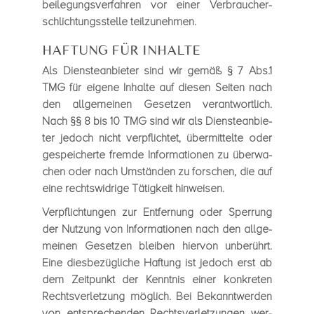
bei­le­gungs­ver­fah­ren vor einer Ver­brau­cher­
schlich­tungs­stelle teil­zu­neh­men.
HAFTUNG FÜR INHALTE
Als Diens­te­an­bie­ter sind wir gemäß § 7 Abs.1
TMG für eigene Inhalte auf die­sen Sei­ten nach
den all­ge­mei­nen Geset­zen ver­ant­wort­lich.
Nach §§ 8 bis 10 TMG sind wir als Diens­te­an­bie­
ter jedoch nicht ver­pflich­tet, über­mit­telte oder
gespei­cherte fremde Infor­ma­tio­nen zu über­wa­
chen oder nach Umstän­den zu for­schen, die auf
eine rechts­wid­rige Tätig­keit hin­wei­sen.
Ver­pflich­tun­gen zur Ent­fer­nung oder Sper­rung
der Nut­zung von Infor­ma­tio­nen nach den all­ge­
mei­nen Geset­zen blei­ben hier­von unbe­rührt.
Eine dies­be­züg­li­che Haf­tung ist jedoch erst ab
dem Zeit­punkt der Kennt­nis einer kon­kre­ten
Rechts­ver­let­zung mög­lich. Bei Bekannt­wer­den
von ent­spre­chen­den Rechts­ver­let­zun­gen wer­