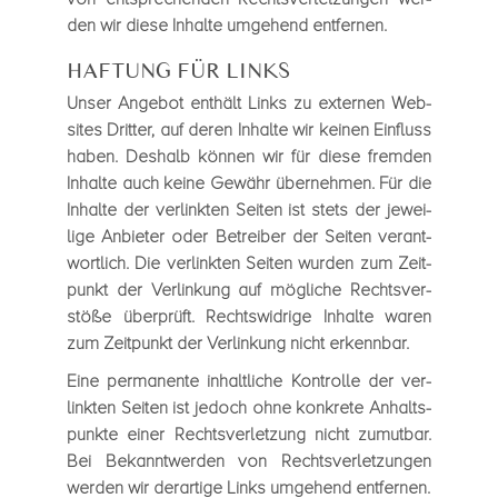
den wir diese Inhalte umge­hend ent­fer­nen.
HAFTUNG FÜR LINKS
Unser Ange­bot ent­hält Links zu exter­nen Web­
sites Drit­ter, auf deren Inhalte wir kei­nen Ein­fluss
haben. Des­halb kön­nen wir für diese frem­den
Inhalte auch keine Gewähr über­neh­men. Für die
Inhalte der ver­link­ten Sei­ten ist stets der jewei­
lige Anbie­ter oder Betrei­ber der Sei­ten ver­ant­
wort­lich. Die ver­link­ten Sei­ten wur­den zum Zeit­
punkt der Ver­lin­kung auf mög­li­che Rechts­ver­
stöße über­prüft. Rechts­wid­rige Inhalte waren
zum Zeit­punkt der Ver­lin­kung nicht erkenn­bar.
Eine per­ma­nente inhalt­li­che Kon­trolle der ver­
link­ten Sei­ten ist jedoch ohne kon­krete Anhalts­
punkte einer Rechts­ver­let­zung nicht zumut­bar.
Bei Bekannt­wer­den von Rechts­ver­let­zun­gen
wer­den wir der­ar­tige Links umge­hend ent­fer­nen.