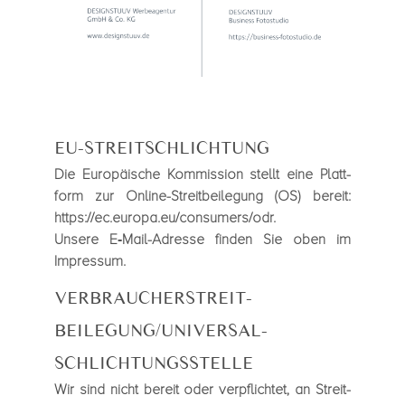
EU-STREITSCHLICHTUNG
Die Euro­päi­sche Kom­mis­sion stellt eine Platt­
form zur Online-Streit­bei­le­gung (OS) bereit:
https://ec.europa.eu/consumers/odr
.
Unsere E‑Mail-Adresse fin­den Sie oben im
Impres­sum.
VERBRAUCHER­STREIT­
BEILEGUNG/UNIVERSAL­
SCHLICHTUNGS­STELLE
Wir sind nicht bereit oder ver­pflich­tet, an Streit­