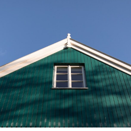
deckt
Der Frü