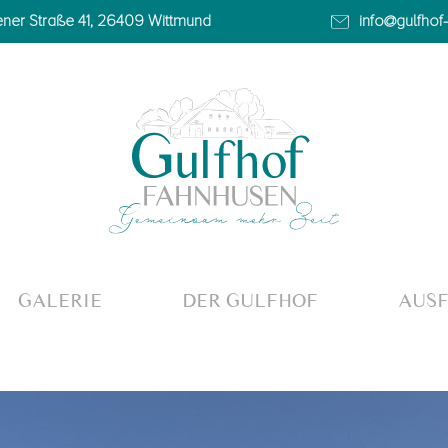
ner Straße 41, 26409 Wittmund
info@gulfhof
GALERIE
DER GULFHOF
AUSF