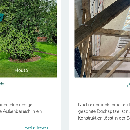
Der Gulfhof 
emina-1re?
erst
ten eine riesige
Nach einer meisterhaften L
e Außenbereich in ein
gesamte Dachspitze ist nu
Konstruktion lässt in der S
weiterlesen …