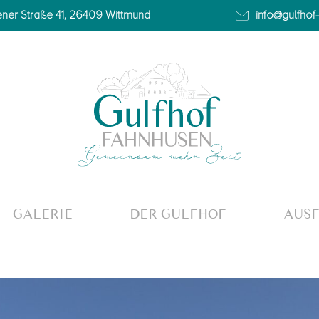
ner Straße 41, 26409 Wittmund
info@gulfhof
GALERIE
DER GULFHOF
AUSF