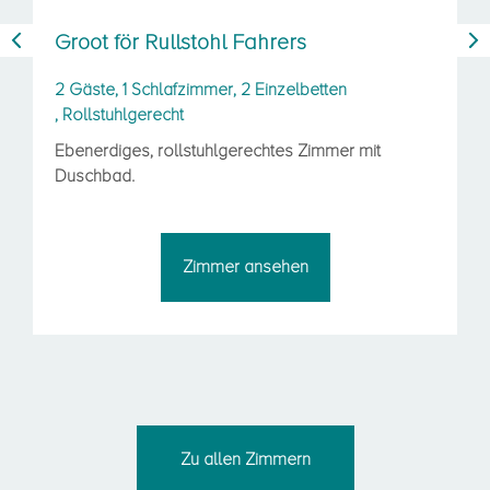
s
Middel groot för twee
betten
2 Gäste
, 1 Schlafzimmer
,
2 Einzelbetten (oder 1 Doppelbett)
Zimmer mit
Ebenerdiges Doppelzimmer mit Dusch
zwei Einzelbetten, die auch zusamme
werden können.
n
Zimmer ansehen
Zu allen Zimmern